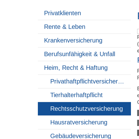
Privatklienten
Rente & Leben
Kranken­ver­si­che­rung
Berufsunfähigkeit & Unfall
Heim, Recht & Haftung
Privathaftpflichtversicherung
Tierhalterhaftpflicht
Rechts­schutz­ver­si­che­rung
Haus­rat­ver­si­che­rung
Gebäudeversicherung